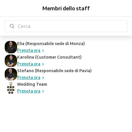
Elia
Karolina
Stefano
Wedding
(Responsabile
(Customer
(Responsabile
Team
Membri dello staff
sede
Consultant)
sede
di
di
Monza)
Pavia)
Elia (Responsabile sede di Monza)
Prenota ora
Karolina (Customer Consultant)
Prenota ora
Stefano (Responsabile sede di Pavia)
Prenota ora
Wedding Team
Prenota ora